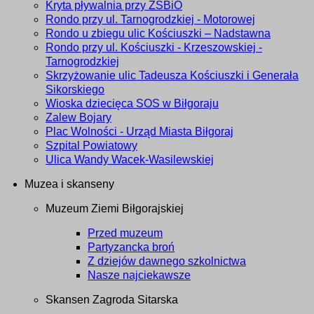
Kryta pływalnia przy ZSBiO
Rondo przy ul. Tarnogrodzkiej - Motorowej
Rondo u zbiegu ulic Kościuszki – Nadstawna
Rondo przy ul. Kościuszki - Krzeszowskiej -
Tarnogrodzkiej
Skrzyżowanie ulic Tadeusza Kościuszki i Generała
Sikorskiego
Wioska dziecięca SOS w Biłgoraju
Zalew Bojary
Plac Wolności - Urząd Miasta Biłgoraj
Szpital Powiatowy
Ulica Wandy Wacek-Wasilewskiej
Muzea i skanseny
Muzeum Ziemi Biłgorajskiej
Przed muzeum
Partyzancka broń
Z dziejów dawnego szkolnictwa
Nasze najciekawsze
Skansen Zagroda Sitarska