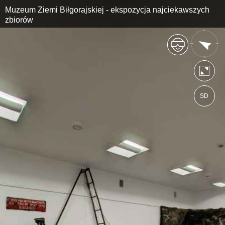
Muzeum Ziemi Biłgorajskiej - ekspozycja najciekawszych
zbiorów
SD
https://bilgoraj.wkraj.pl
Mapa serwisu