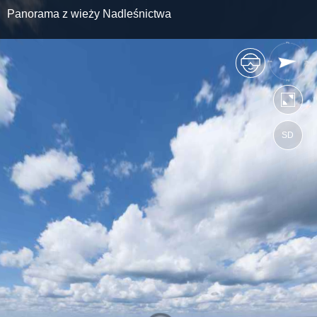
Panorama z wieży Nadleśnictwa
SD
https://bilgoraj.wkraj.pl
Mapa serwisu